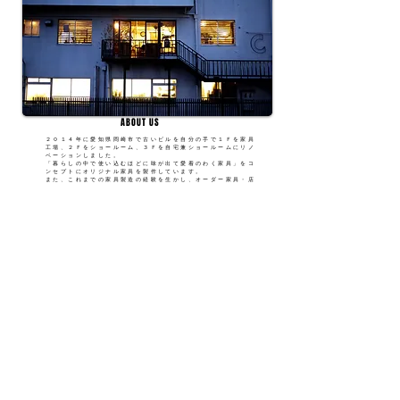
ABOUT US
２０１４年に愛知県岡崎市で古いビルを自分の手で１Ｆを家具
工場、２Ｆをショールーム、３Ｆを自宅兼ショールームにリノ
ベーションしました。
「暮らしの中で使い込むほどに味が出て愛着のわく家具」をコ
ンセプトにオリジナル家具を製作しています。
また、これまでの家具製造の経験を生かし、オーダー家具・店
舗什器なども製作しています。
PROFILE
栗田剛
愛知県生まれ。
大学卒業後、名古屋の店舗設計施工会社にて店舗家具の製造を
担当、その後住宅にかかわる家具メーカーにて無垢材の家具を
製造。
２０１４年CARAVAN FURNITUREを設立。
栗田亜希子
愛知県生まれ。
インテリアの専門学校を卒業後店舗の設計施工会社で設計デザ
インを担当。CARAVAN FURNITUREにて家具の製作図面を
。
担当し、インテリアのトータルコーディネートを提案